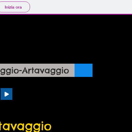
Inizia ora
nza ASD
ggio-Artavaggio
rtavaggio