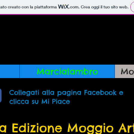
tato creato con la piattaforma
.com
. Crea oggi il tuo sito web.
a Verano Bria
Marcialambro
Mo
Collegati alla pagina Facebook e
clicca su Mi Piace
ma Edizione Moggio A