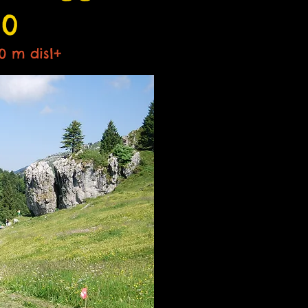
30
0 m disl+