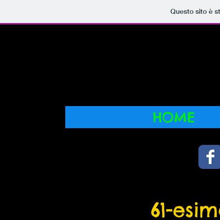
Questo sito è s
i Boci
HOME
61-esi